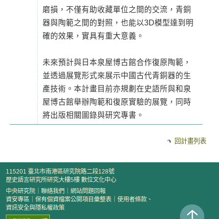
磨損，不僅有助收藏單位之間的交流，青銅
器與陶範之間的對照，也能以3D模型達到明
確的效果，實具有重大意義。
未來預計與日本泉屋博古館合作復原陶範，
並透過展覽形式來展示中國古代青銅器的生
產技術。本計畫目前亦規劃在史語所與和泉
屋博古館舉辦陶範和復原實驗的展覽，同時
將出版相關圖錄與研究專書。
回計畫列表
115201 臺北市南港區研究院路二段128號
歷史語言研究所研究大樓5樓 數位文化中心
中央研究院
｜
聯絡我們
｜
網站問題回報
資安專區
｜
保有個資檔案公開項目彙整表
｜
使用者條款、
資訊安全與隱私權政策