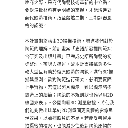
晚商之際，是商代陶範技術革新的中介點。
要對這批材料有更明確的掌握，才能增進對
商代鑄造技術，乃至殷墟二期、三期銅器風
格的認識。
本計畫期望藉由3D掃描技術，增進我們對於
陶範的理解。前計畫案「史語所發掘陶範綜
合研究及出版計畫」已完成史語所陶範的初
步整理、辨認與描述，故本計畫將挑選多件
較大型且有助於復原鑄造的陶範，進行3D掃
描與量測。欲對陶範進行研究，必須要實際
上手實物，若僅以照片顯示，難以顯示諸多
鑄造上的細節；陶範的不規則狀也難以用2D
線圖來表示。公開陶範3D 測量數據，將使我
們能夠做出比單純2D測量圖更具體的影像呈
現效果，以彌補照片的不足。若能妥善運用
拍攝後的檔案，也能減少往後對陶範原物的