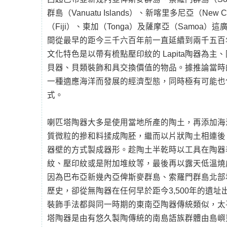
群島（Vanuatu Islands）、新喀里多尼亞（New 
（Fiji）、東加（Tonga）及薩摩亞（Samoa
間從最早的距今三千六百年前一直延續到兩千五百
文化特色是以帶有梳點壓印紋的 Lapita陶器為
貝器、貝類裝飾和具交換價值的物品。據推論當時
一種適應海洋而發展的經濟型態，同時極有可能也
式。
喇匹塔陶器大多是使用當地所產的陶土，再添加海
質微粒的摻和料揉成陶胚，繼而以片狀陶土相連後
器壁的方式製成器形。趁陶土半乾時以工具在陶器
紋、壓印紋或是附加堆紋等，最後再以露天低溫燒
因為巴布亞新幾內亞俾斯麥群島、索羅門群島北部
歷史，卻從無陶器在任何早於距今3,500年的遺
裝飾手法都與同一時期的東南亞陶器傳統類似，太
塔陶器是由有悠久製陶傳統的南島語族群體由島嶼