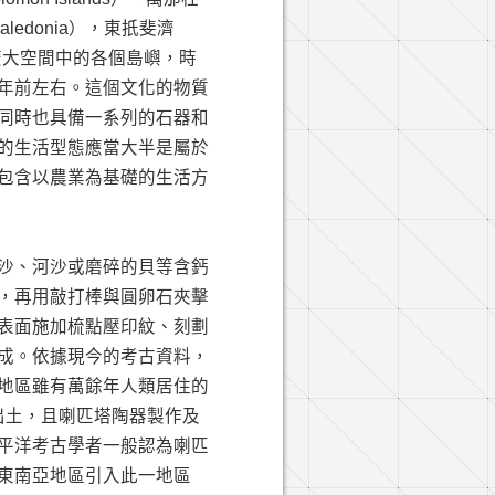
Caledonia），東扺斐濟
）這廣大空間中的各個島嶼，時
年前左右。這個文化的物質
主、同時也具備一系列的石器和
的生活型態應當大半是屬於
包含以農業為基礎的生活方
沙、河沙或磨碎的貝等含鈣
，再用敲打棒與圓卵石夾擊
表面施加梳點壓印紋、刻劃
成。依據現今的考古資料，
地區雖有萬餘年人類居住的
址出土，且喇匹塔陶器製作及
平洋考古學者一般認為喇匹
東南亞地區引入此一地區