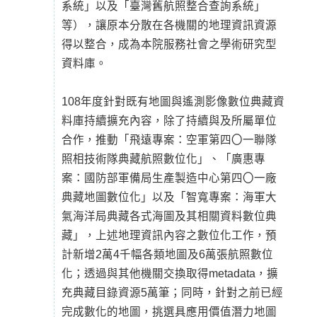
系統」以及「臺灣舊航照整合查詢系統」
等），讓原本分散在各機關的地理資訊資源
得以整合，成為本院服務社會之學術研究型
資料庫。
108年度針對既有地圖與遙測影像數位典藏資
料庫持續擴充內容，除了持續與及所屬單位
合作，推動「飛遠專案：空軍第四〇一聯隊
照相技術隊典藏航照數位化」、「廣惠專
案：國防部軍備局生產製造中心第四〇一廠
典藏地圖數位化」以及「智寬專案：海軍大
氣海洋局典藏各式海圖及其相關資料數位典
藏」，上述地理資訊內容之數位化工作，預
計新增2萬4千幅各類地圖及6萬張航照數位
化；透過與其他機關交換取得metadata，擴
充典藏目錄資源5萬筆；同時，針對之前已經
完成數化的地圖，挑選具應用價值潛力地圖