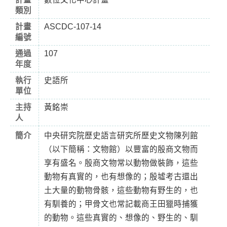
類別
計畫
ASCDC-107-14
編號
通過
107
年度
執行
史語所
單位
主持
黃銘崇
人
簡介
中央研究院歷史語言研究所歷史文物陳列館
（以下簡稱：文物館）以豐富的殷商文物而
享有盛名。殷商文物常以動物做裝飾，這些
動物有真實的，也有想像的；殷墟考古還出
土大量的動物骨骸，這些動物有野生的，也
有馴養的；甲骨文也常記載商王田獵時捕獲
的動物。這些真實的、想像的、野生的、馴