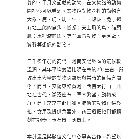
養的、甲骨文記載的動物，在文物館的動物
園裡都可以看到。文物館動物園裡的動物有
大象、鹿、虎、馬、牛、羊、駱駝、兔；還
有地上爬的烏龜、蜥蜴；天上飛的鳥、貓頭
鷹；水裡游的魚、蛙等真實動物；更有龍、
饕餮等想像的動物。
三千多年前的商代，河南安陽地區的氣候較
溫潤，其年平均氣溫比現在高約2℃左右，殷
墟出土大量的動物骨骸應與當時的氣候有關
係。而且，安陽東臨黃河，西傍太行山，此
地在古代，湖沼密布，草木繁盛，動物成
群，商王常常在此田獵。捕獲的動物可供祭
祀、食用及提供骨器外，商王還把牠們都鑄
刻在銅器、玉石器、骨器上。
本計畫是與數位文化中心專案合作，希望以