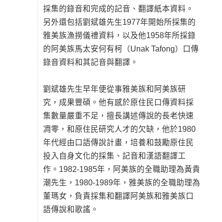
採集的錄音和完成的記音、翻譯紙本資料。
另外還包括劉斌雄先生1977年開始所採集的
雅美族漁撈儀禮資料，以及他1958年所採錄
的阿美族馬太安何有柯（Unak Tafong）口傳
錄音資料和其記音與翻譯。
劉斌雄先生早年便從事雅美族和阿美族研
究，成果豐碩。他有感於原住民口傳資料採
集數量嚴重不足，擅長講述傳說的長老快速
凋零，和原住民研究人才的欠缺，他於1980
年代經由口語傳說計畫，培養和鼓勵原住民
投入自身文化的採集、記音和漢語翻譯工
作。1982-1985年，阿美族的全職助理為黃貴
潮先生，1980-1989年，雅美族的全職助理為
董瑪女，負責採集和翻譯阿美族和雅美族口
語傳說和歌謠。