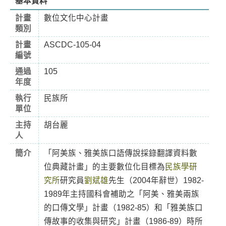
基本資料
計畫
數位文化中心計畫
類別
計畫
ASCDC-105-04
編號
通過
105
年度
執行
民族所
單位
主持
胡台麗
人
簡介
「阿美族、雅美族口語傳說採錄翻譯資料數
位典藏計畫」的主要數位化目標為
民族學研
究所
研究員
劉斌雄
先生（2004年辭世）1982-
1989年主持國科會補助之「阿美、雅美兩族
的口傳文學」計畫（1982-85）和「雅美族口
傳故事的收集與研究」計畫（1986-89）時所