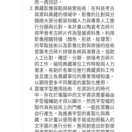
而一再回訪。
典藏影像探勘與檢索技術：在科技考古
與資料典藏的領域中，影像的比對與分
類絕大部分都是仰賴人力與專業人工進
行分類與比對。本計畫以陶瓷考古碎片
與甲骨考古碎片作為發展資料集。利用
影像相關特徵（顏色、形狀、紋理等）
的萃取技術以及影像比對與拼接的技術
發展考古碎片拼接系統與演算法。協助
人工比對、確認、分類、拼接考古碎片
的工作，縮短典藏單位工作時程與人力
需求。有助於各單位進行典藏資料工作
並且建立各典藏單位的專業領域知識。
以期待更多不同層面的客製化應用。
雲端字型應用技術：在資訊化的時代
中，存在於電腦中的文字資訊需要藉由
字型檔輔助才得以顯示。然而字型檔的
製作具有技術上的門檻，一般民眾難以
自行產生。為推廣字型的客製化與典
藏，本計畫以使用者手寫或拍照輸入的
文字圖片進行分析，進而創造出針對使