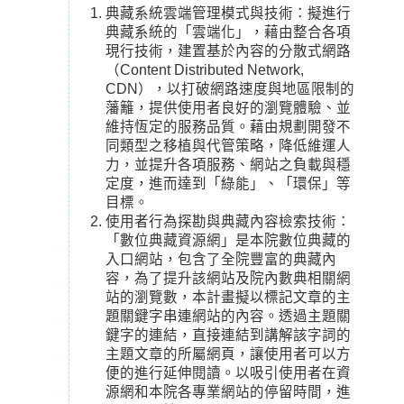
典藏系統雲端管理模式與技術：擬進行
典藏系統的「雲端化」，藉由整合各項
現行技術，建置基於內容的分散式網路
（Content Distributed Network,
CDN），以打破網路速度與地區限制的
藩籬，提供使用者良好的瀏覽體驗、並
維持恆定的服務品質。藉由規劃開發不
同類型之移植與代管策略，降低維運人
力，並提升各項服務、網站之負載與穩
定度，進而達到「綠能」、「環保」等
目標。
使用者行為探勘與典藏內容檢索技術：
「數位典藏資源網」是本院數位典藏的
入口網站，包含了全院豐富的典藏內
容，為了提升該網站及院內數典相關網
站的瀏覽數，本計畫擬以標記文章的主
題關鍵字串連網站的內容。透過主題關
鍵字的連結，直接連結到講解該字詞的
主題文章的所屬網頁，讓使用者可以方
便的進行延伸閱讀。以吸引使用者在資
源網和本院各專業網站的停留時間，進