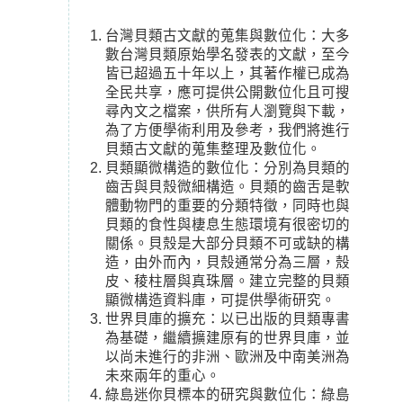
台灣貝類古文獻的蒐集與數位化：大多
數台灣貝類原始學名發表的文獻，至今
皆已超過五十年以上，其著作權已成為
全民共享，應可提供公開數位化且可搜
尋內文之檔案，供所有人瀏覽與下載，
為了方便學術利用及參考，我們將進行
貝類古文獻的蒐集整理及數位化。
貝類顯微構造的數位化：分別為貝類的
齒舌與貝殼微細構造。貝類的齒舌是軟
體動物門的重要的分類特徵，同時也與
貝類的食性與棲息生態環境有很密切的
關係。貝殼是大部分貝類不可或缺的構
造，由外而內，貝殼通常分為三層，殼
皮、稜柱層與真珠層。建立完整的貝類
顯微構造資料庫，可提供學術研究。
世界貝庫的擴充：以已出版的貝類專書
為基礎，繼續擴建原有的世界貝庫，並
以尚未進行的非洲、歐洲及中南美洲為
未來兩年的重心。
綠島迷你貝標本的研究與數位化：綠島