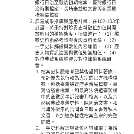
銀行日治至戰後初期檔案、臺灣銀行日
治時期檔案、長崎泰益號文書等商業機
構組織檔案
典藏成果推廣與應用計畫：在102-103年
計畫，將秉持對珍貴史料數位加值與開
放應用的積極態度，持續進行：（1）檔
案史料脈絡考證與後設資料著錄，（2）
一手史料解讀與數位內容加值，（3）歷
史人物資訊建置與數位知識加值，（4）
數位典藏系統維運與數位加值系統研
發。
檔案史料脈絡考證與後設資料著錄：
預計優先執行較為大宗的官方機構檔
案，包括臺灣總督府專賣局檔案、臺
灣省議會檔案、和最高法院遷臺舊檔
中的全數民事訴訟審判檔案，以及六
然居典藏臺灣史料、陳國治文書，和
自海外徵集的吉岡喜三郎文書等私人
文書，以加速多樣性檔案全宗的完整
開放。
一手史料解讀與數位內容加值：為增