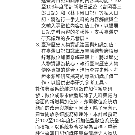
進臺灣日記知識庫的內容與功能，102
至103年度預計新增日記為〈吉岡喜三
郎日記〉和〈林玉雕日記〉等私人日
記，將進行一手史料的內容解讀與全
文輸入等數位內容加值工作，以擴展
日記史料內容的多樣性，支援臺灣史
研究議題的多元發展。
臺灣歷史人物資訊建置與知識加值：
在臺灣日記知識庫及臺灣總督府職員
錄等數位加值系統基礎上，將以歷史
人物資訊為核心，執行臺灣歷史人物
傳略資訊的整合，進行查尋史料、考
證來源和研究撰寫的專業知識加值工
作，以提供史學研究參考工具。
數位典藏系統維運與數位加值系統研
發：數位成果永續發展除了史料典藏內
容面的新增與加值外，亦需數位系統功
能面的改善與創新。因此，除了現有已
建置開放系統服務維運外，本計畫預定
於102至103年度進行加值型數位系統全
面檢視，以系統整合發展為目標，重新
評估臺灣日記知識庫與臺灣歷史人物誌