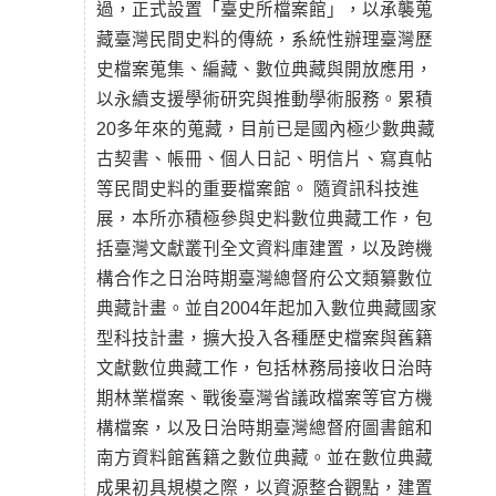
過，正式設置「臺史所檔案館」，以承襲蒐
藏臺灣民間史料的傳統，系統性辦理臺灣歷
史檔案蒐集、編藏、數位典藏與開放應用，
以永續支援學術研究與推動學術服務。累積
20多年來的蒐藏，目前已是國內極少數典藏
古契書、帳冊、個人日記、明信片、寫真帖
等民間史料的重要檔案館。 隨資訊科技進
展，本所亦積極參與史料數位典藏工作，包
括臺灣文獻叢刊全文資料庫建置，以及跨機
構合作之日治時期臺灣總督府公文類纂數位
典藏計畫。並自2004年起加入數位典藏國家
型科技計畫，擴大投入各種歷史檔案與舊籍
文獻數位典藏工作，包括林務局接收日治時
期林業檔案、戰後臺灣省議政檔案等官方機
構檔案，以及日治時期臺灣總督府圖書館和
南方資料館舊籍之數位典藏。並在數位典藏
成果初具規模之際，以資源整合觀點，建置