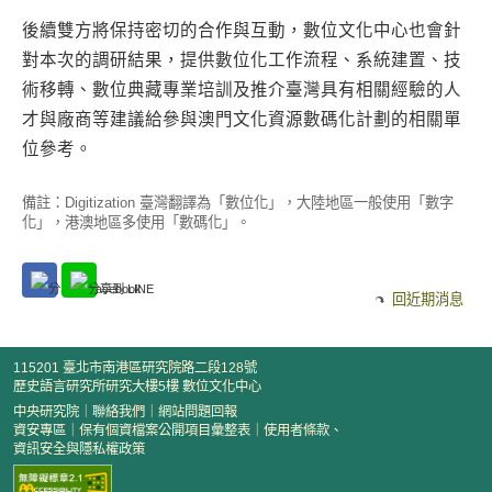
後續雙方將保持密切的合作與互動，數位文化中心也會針
對本次的調研結果，提供數位化工作流程、系統建置、技
術移轉、數位典藏專業培訓及推介臺灣具有相關經驗的人
才與廠商等建議給參與澳門文化資源數碼化計劃的相關單
位參考。
備註：Digitization 臺灣翻譯為「數位化」，大陸地區一般使用「數字
化」，港澳地區多使用「數碼化」。
回近期消息
115201 臺北市南港區研究院路二段128號
歷史語言研究所研究大樓5樓 數位文化中心
中央研究院
｜
聯絡我們
｜
網站問題回報
資安專區
｜
保有個資檔案公開項目彙整表
｜
使用者條款、
資訊安全與隱私權政策