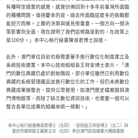
有種時空錯置的感覺，感覺彷彿回到十多年前臺灣所面臨
的種種問題。值得慶幸的是，過去所面臨這麼多的挑戰都
能迎刃而解。上層的決策與遠見很重要，一個方向一個決
策影響到全面，現在證明了我們這條路是對的，在政策上
是100分。」本中心執行秘書陳淑君博士說道。
此外，澳門單位目前也極需要著手進行數位化制度建立及
系統技術建置。本中心技術組組長王祥安博士表示，「澳
門的數位典藏仍處於創始階段，部分單位雖然已利用數位
典藏的系統管理藏品並進行數位化的工作，但仍未將數位
典藏成果做整合，提供公眾使用，如澳門歷史檔案館與澳
門博物館等，而除了缺乏數位資訊技術，也需要一個可以
整合各單位成果的組織來統一規劃。」
本中心執行秘書陳淑君博士（左四）、技術組王祥安博士（左二）與
臺史所檔案館王麗蕉主任（右四）參訪澳門民政總署大樓圖書館