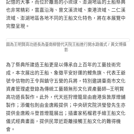
記憶的大事，而位於離島的小琉球、澎湖地區的王船祭典
也非常精彩，雲嘉沿海、曾文溪流域、東港流域、二仁溪
流域、澎湖地區各地不同的王船文化特色，將在本展覽中
完整呈現。
圖為王明賢高功道長為臺南柳營代天院王船進行開水路儀式 / 黃文博攝
影
為了祭典所建造王船更是以傳承自上百年的工藝技術完
成，本次展出的王船、象徵平安好運的鯉魚旗、代表王爺
號令信物的王令與鎮守五營的兵將，特別邀請臺南市文化
資產管理處登錄為傳統工藝類無形文化資產藝師─王明賢
高功道長製作。此外，代天巡狩燈籠是由鹿港吳敦厚燈舖
製作；添儎包則由金唐殿提供；中央研究院洪瑩發先生亦
提供金唐殿斗登首燈籠展出；插畫家柘榴君手繪王船文化
儀式經典畫面，提供民眾近距離接觸王船文化的難得機
會。