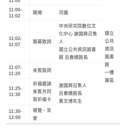
11:00
11:00-
開場
司儀
11:02
中央研究院數位文
國立
化中心 謝國興召集
11:02-
公共
開幕致詞
人
11:07
資訊
國立公共資訊圖書
圖書
館 呂春嬌館長
館
11:07-
來賓致詞
一樓
11:20
展區
祈福邀請
謝國興召集人
11:25-
來賓共同
呂春嬌館長
11:30
寫祈福卡
黃文博先生
導覽、茶
11:30-
12:00
會