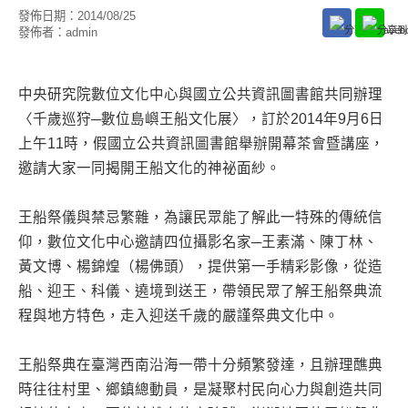
發佈日期：
2014/08/25
發佈者：
admin
中央研究院數位文化中心與國立公共資訊圖書館共同辦理
〈千歲巡狩─數位島嶼王船文化展〉，訂於2014年9月6日
上午11時，假國立公共資訊圖書館舉辦開幕茶會暨講座，
邀請大家一同揭開王船文化的神祕面紗。
王船祭儀與禁忌繁雜，為讓民眾能了解此一特殊的傳統信
仰，數位文化中心邀請四位攝影名家─王素滿、陳丁林、
黃文博、楊錦煌（楊佛頭），提供第一手精彩影像，從造
船、迎王、科儀、遶境到送王，帶領民眾了解王船祭典流
程與地方特色，走入迎送千歲的嚴謹祭典文化中。
王船祭典在臺灣西南沿海一帶十分頻繁發達，且辦理醮典
時往往村里、鄉鎮總動員，是凝聚村民向心力與創造共同