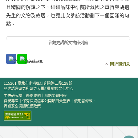
且精闢的解說之下，細細品味中研院所藏國之重寶與胡適
先生的文物及故居，也讓此次參訪活動劃下一個圓滿的句
點。
參觀史語所文物陳列館
回近期消息
115201 臺北市南港區研究院路二段128號
歷史語言研究所研究大樓5樓 數位文化中心
中央研究院
｜
聯絡我們
｜
網站問題回報
資安專區
｜
保有個資檔案公開項目彙整表
｜
使用者條款、
資訊安全與隱私權政策