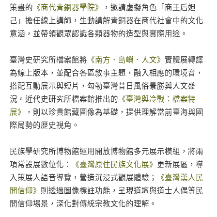
策畫的
《商代青銅器學院》
，邀請虛擬角色「商王后妲
己」擔任線上講師，生動講解青銅器在商代社會中的文化
意涵，並帶領觀眾認識各類器物的造型與實際用途。
臺灣史研究所檔案館將
《南方．島嶼．人文》
實體展轉譯
為線上版本，並配合各區敘事主題，融入相應的環境音，
搭配互動展示與短片，勾勒臺灣昔日風俗景勝與人文盛
況。近代史研究所檔案館推出的
《臺灣與冷戰：檔案特
展》
，則以珍貴館藏圖像為基礎，提供理解當前臺海與國
際局勢的歷史視角。
民族學研究所博物館運用開放博物館多元展示模組，將兩
項常設展數位化：
《臺灣原住民族文化展》
更新展區，導
入策展人語音導覽，營造沉浸式觀展體驗；
《臺灣漢人民
間信仰》
則透過圖像標註功能，呈現道壇與道士人偶等民
間信仰場景，深化對傳統宗教文化的理解。