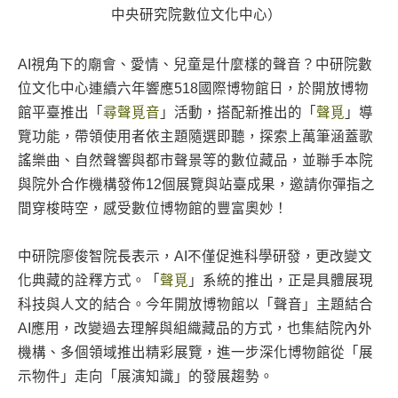
中央研究院數位文化中心）
AI視角下的廟會、愛情、兒童是什麼樣的聲音？中研院數
位文化中心連續六年響應518國際博物館日，於開放博物
館平臺推出「
尋聲覓音
」活動，搭配新推出的「
聲覓
」導
覽功能，帶領使用者依主題隨選即聽，探索上萬筆涵蓋歌
謠樂曲、自然聲響與都市聲景等的數位藏品，並聯手本院
與院外合作機構發佈12個展覽與站臺成果，邀請你彈指之
間穿梭時空，感受數位博物館的豐富奧妙！
中研院廖俊智院長表示，AI不僅促進科學研發，更改變文
化典藏的詮釋方式。「
聲覓
」系統的推出，正是具體展現
科技與人文的結合。今年開放博物館以「聲音」主題結合
AI應用，改變過去理解與組織藏品的方式，也集結院內外
機構、多個領域推出精彩展覽，進一步深化博物館從「展
示物件」走向「展演知識」的發展趨勢。