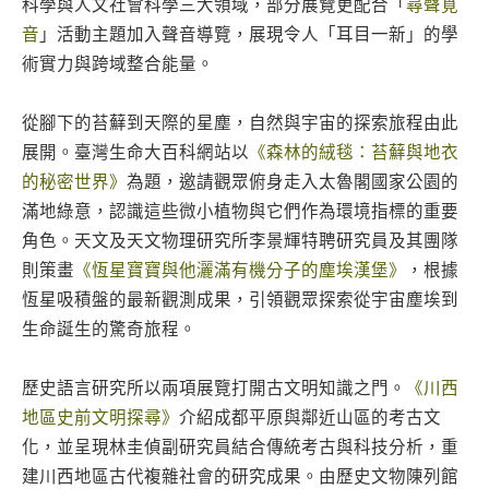
科學與人文社會科學三大領域，部分展覽更配合「
尋聲覓
音
」活動主題加入聲音導覽，展現令人「耳目一新」的學
術實力與跨域整合能量。
從腳下的苔蘚到天際的星塵，自然與宇宙的探索旅程由此
展開。臺灣生命大百科網站以
《森林的絨毯：苔蘚與地衣
的秘密世界》
為題，邀請觀眾俯身走入太魯閣國家公園的
滿地綠意，認識這些微小植物與它們作為環境指標的重要
角色。天文及天文物理研究所李景輝特聘研究員及其團隊
則策畫
《恆星寶寶與他灑滿有機分子的塵埃漢堡》
，根據
恆星吸積盤的最新觀測成果，引領觀眾探索從宇宙塵埃到
生命誕生的驚奇旅程。
歷史語言研究所以兩項展覽打開古文明知識之門。
《川西
地區史前文明探尋》
介紹成都平原與鄰近山區的考古文
化，並呈現林圭偵副研究員結合傳統考古與科技分析，重
建川西地區古代複雜社會的研究成果。由歷史文物陳列館