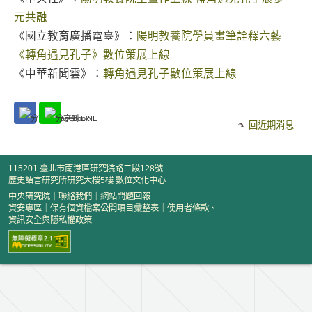
元共融
《國立教育廣播電臺》：
陽明教養院學員畫筆詮釋六藝
《轉角遇見孔子》數位策展上線
《中華新聞雲》：
轉角遇見孔子數位策展上線
回近期消息
115201 臺北市南港區研究院路二段128號
歷史語言研究所研究大樓5樓 數位文化中心
中央研究院
｜
聯絡我們
｜
網站問題回報
資安專區
｜
保有個資檔案公開項目彙整表
｜
使用者條款、
資訊安全與隱私權政策