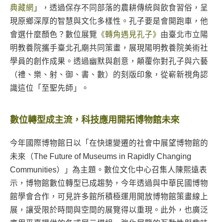
典藏網
」，透過保存不同部落的農耕傳統與飲食習俗，呈
現原鄉深厚的智慧與文化多樣性。孔子要是會開跑車，他
會選什麼顏色？數位展覽
《轉角遇見孔子》
由臺北市立陽
明教養院攜手臺北孔廟共同策畫，展現陽明教養院美術社
學員的創作成果。透過幽默與創意，顛覆你對孔子與六藝
（禮、樂、射、御、書、數）的刻版印象，從嶄新視角認
識這位「至聖先師」。
數位轉型成主流，科技應用開拓博物館未來
今年國際博物館日以「在快速變遷的社會中展望博物館的
未來（The Future of Museums in Rapidly Changing
Communities）」為主題。數位文化中心召集人陳熙遠表
示，博物館數位轉型已成趨勢，今年透過與中華民國博物
館學會合作，可見許多館所積極運用開放博物館策畫線上
展，讓受限於時間與空間的展覽得以重現。此外，也廣泛