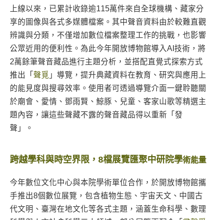
上線以來，已累計收錄逾115萬件來自全球機構、藏家分
享的圖像與各式多媒體檔案。其中聲音資料由於較難直觀
辨識與分類，不僅增加數位檔案整理工作的挑戰，也影響
公眾近用的便利性。為此今年開放博物館導入AI技術，將
2萬餘筆聲音藏品進行主題分析，並搭配直覺式探索方式
推出「
聲覓
」導覽，提升典藏資料在教育、研究與應用上
的能見度與搜尋效率。使用者可透過導覽介面一鍵聆聽關
於廟會、愛情、鄧雨賢、鯨豚、兒童、客家山歌等精選主
題內容，讓這些聲藏不露的聲音藏品得以重新「發
聲」。
跨越學科與時空界限，8檔展覽匯聚中研院學
術能量
今年數位文化中心與本院學術單位合作，於開放博物館攜
手推出8個數位展覽，包含植物生態、宇宙天文、中國古
代文明、臺灣在地文化等各式主題，涵蓋生命科學、數理