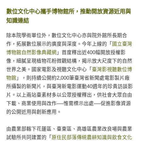
數位文化中心攜手博物館所，推動開放資源近用與
知識連結
除本院學術單位外，數位文化中心亦與院外館所長期合
作，拓展數位展示的廣度與深度。今年上線的「
國立臺灣
博物館自然影像典藏網
」首度釋出近400幅開放授權影
像，細膩呈現植物花粉微觀結構，揭示放大尺度下的自然
世界之美。國家電影及視聽文化中心「
臺灣影視聽數位博
物館
」，則持續公開約2,000筆臺灣省新聞處電影製片廠
所攝製的新聞片，與臺灣新電影運動40週年的珍貴訪談影
片。以上兩站臺素材多以公眾授權釋出，供社會大眾自由
下載、商業使用與改作──惟需標示出處──促進影像資源
的公開近用與創新應用。
由農業部轄下花蓮區、臺東區、高雄區農業改良場與農業
試驗所共同建置的「
原住民部落傳統農耕知識與飲食文化