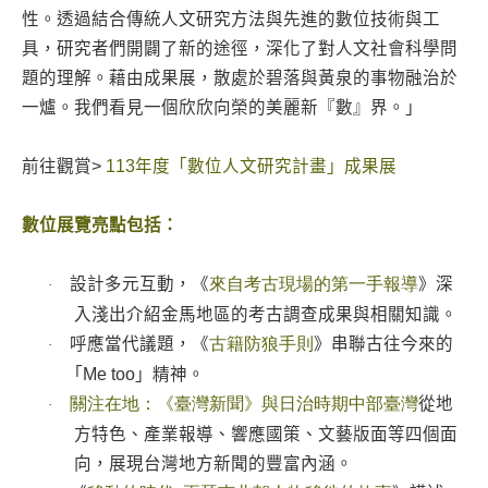
性。透過結合傳統人文研究方法與先進的數位技術與工
具，研究者們開闢了新的途徑，深化了對人文社會科學問
題的理解。藉由成果展，散處於碧落與黃泉的事物融治於
一爐。我們看見一個欣欣向榮的美麗新『數』界。」
前往觀賞>
113年度「數位人文研究計畫」成果展
數位展覽亮點包括：
設計多元互動，《
來自考古現場的第一手報導
》深
·
入淺出介紹金馬地區的考古調查成果與相關知識。
呼應當代議題，《
古籍防狼手則
》串聯古往今來的
·
｢
Me too
」精神。
關注在地：《臺灣新聞》與日治時期中部臺灣
從地
·
方特色、產業報導、響應國策、文藝版面等四個面
向，展現台灣地方新聞的豐富內涵。