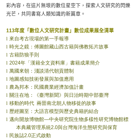
彩內容，在這片無垠的數位星空下，探索人文研究的閃爍
光芒，共同書寫人類知識的新篇章。
113年度「數位人文研究計畫」數位成果展全清單
l
來自考古現場的第一手報導
l
時光之鏡：傅圖館藏山西古籍與佛教拓片故事
l
古籍防狼手則
l
2024
年「漢籍全文資料庫」書籍成果簡介
l
萬國來朝：淺談清代朝貢體制
l
地圖感知技術發展與加值應用
l
農為邦本：民國農業經濟加值計畫
l
關注在
地：《臺灣新聞》與日治時期中部臺灣
l
移動的時代
兩晉南北朝人物移徙的故事
l
歷經圖至：大語言模型與歷史典籍的結合
l
邁向開放博物館—中央研究院生物多樣性研究博物館標
本典藏管理系統2.0
與台灣海洋生態研究與保育
l
民族誌2.0
正式啟動