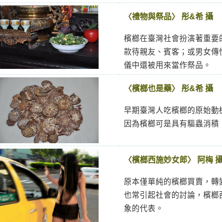
〈禮物與祭品〉 彤&希 攝
檳榔在臺灣社會扮演著重要
款待親友、賓客；或男女傳
儀中還被用來當作祭品。
〈檳榔也是藥〉 彤&希 攝
早期臺灣人吃檳榔的原始動
因為檳榔可是具有驅蟲消積
〈檳榔西施妙女郎〉 阿梅 
原本僅單純的檳榔買賣，轉
也常引起社會的討論，檳榔
象的代表。