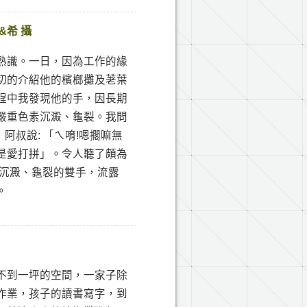
&希 攝
熟識。一日，因為工作的緣
切的介紹他的檳榔攤及荖葉
程中我發現他的手，因長期
嚴重色素沉澱、龜裂。我問
阿叔說: 「ㄟ唷!嗯擱嘛無
是愛打拼」。令人聽了頗為
素沉澱、龜裂的雙手，流露
。
不到一坪的空間，一家子除
作業，孩子的讀書寫字，到