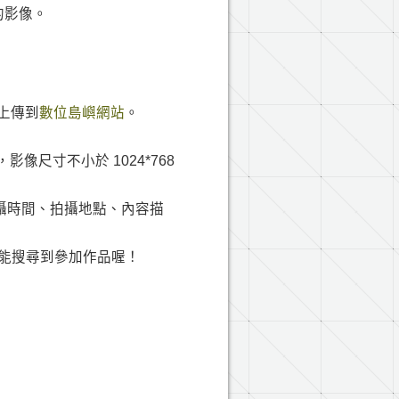
的影像。
，上傳到
數位島嶼網站
。
像尺寸不小於 1024*768
、拍攝時間、拍攝地點、內容描
能搜尋到參加作品喔！