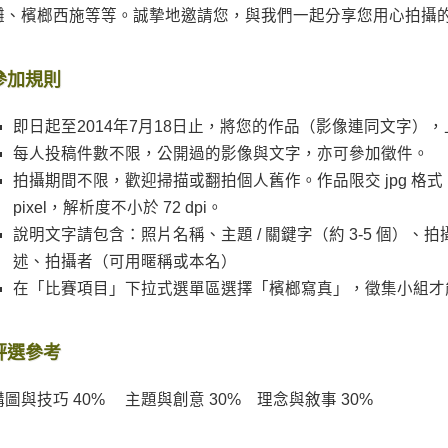
攤、檳榔西施等等。誠摯地邀請您，與我們一起分享您用心拍攝
參加規則
即日起至2014年7月18日止，將您的作品（影像連同文字）
每人投稿件數不限，公開過的影像與文字，亦可參加徵件。
拍攝期間不限，歡迎掃描或翻拍個人舊作。作品限交 jpg 格式，影
pixel，解析度不小於 72 dpi。
說明文字請包含：照片名稱、主題 / 關鍵字（約 3-5 個）
述、拍攝者（可用暱稱或本名）
在「比賽項目」下拉式選單區選擇「檳榔寫真」，徵集小組才
評選參考
構圖與技巧 40% 主題與創意 30% 理念與敘事 30%