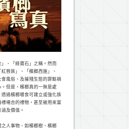
金」、「綠寶石」之稱。然而
「紅唇族」、「檳榔西施」、
社會風俗、及摧殘生態的罪魁禍
心。但是，檳榔真的一無是處
，透過檳榔嚼食可建立或強化族
婚禮場合的禮物，甚至被用來當
意涵及價值。
關之人事物、如檳榔樹、檳榔