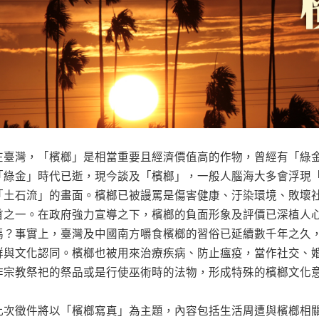
在臺灣，「檳榔」是相當重要且經濟價值高的作物，曾經有「綠
「綠金」時代已逝，現今談及「檳榔」，一般人腦海大多會浮現
「土石流」的畫面。檳榔已被謾罵是傷害健康、汙染環境、敗壞
首之一。在政府強力宣導之下，檳榔的負面形象及評價已深植人
嗎？事實上，臺灣及中國南方嚼食檳榔的習俗已延續數千年之久
群與文化認同。檳榔也被用來治療疾病、防止瘟疫，當作社交、
作宗教祭祀的祭品或是行使巫術時的法物，形成特殊的檳榔文化
此次徵件將以「檳榔寫真」為主題，內容包括生活周遭與檳榔相