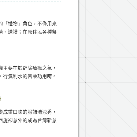
的「禮物」角色，不僅用來
情、送禮；在原住民各種祭
機主要在於辟除瘴癘之氣，
，行氣利水的醫藥功用唷。
攝
變成重口味的服飾清涼秀，
西施卻意外的成為台灣新意