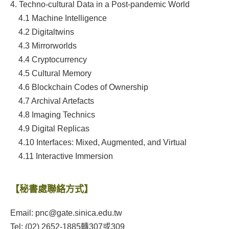
4. Techno-cultural Data in a Post-pandemic World
4.1
Machine Intelligence
4.2
Digitaltwins
4.3
Mirrorworlds
4.4 Cryptocurrency
4.5
Cultural Memory
4.6 Blockchain Codes of Ownership
4.7 Archival Artefacts
4.8
Imaging Technics
4.9 Digital Replicas
4.10 Interfaces: Mixed, Augmented, and Virtual
4.11
Interactive Immersion
【秘書處聯絡方式】
Email: pnc@gate.sinica.edu.tw
Tel: (02) 2652-1885轉307或309