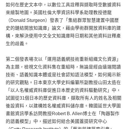
如何在歷史文本中，以數位工具詮釋與撷取時空數據資料
來繪製地圖。英國杜倫大學資訊科學系助理教授德龍
（Donald Sturgeon）發表了「集結群眾智慧建置中國歷
史的鏈結開放知識庫」論文，藉由學術群開放資料庫的建
構，來解決使用中文全文知識庫時日期和其他資料註釋產
生的歧義。
第二個發表場次以「運用語義網技術重新組織文化資源」
為主題，檢視文化資料集在重組時，無論是經由遠端閱讀
技術、語義知識本體或是社會認知語法模型，如何揭示新
的研究觀點。日本東京大學史料編纂所副教授山田太造在
「以人名權威資料庫促進日本歷史的資料驅動研究」中，
試圖從31個日本的歷史資料庫，擷取所有人的姓名及相關
後設資料，以建構姓名權威資料儲存庫。韓國延世大學圖
書館資訊學系訪問教授Robert B. Allen博士在「陶器製作
的語義模型」中，描述如何結合美國蓋提研究中心