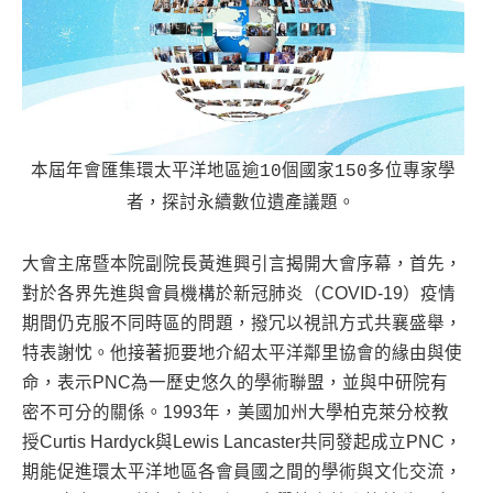
本屆年會匯集環太平洋地區逾10個國家150多位專家學
者，探討永續數位遺產議題。
大會主席暨本院副院長黃進興引言揭開大會序幕，首先，
對於各界先進與會員機構於新冠肺炎（COVID-19）疫情
期間仍克服不同時區的問題，撥冗以視訊方式共襄盛舉，
特表謝忱。他接著扼要地介紹太平洋鄰里協會的緣由與使
命，表示PNC為一歷史悠久的學術聯盟，並與中研院有
密不可分的關係。1993年，美國加州大學柏克萊分校教
授Curtis Hardyck與Lewis Lancaster共同發起成立PNC，
期能促進環太平洋地區各會員國之間的學術與文化交流，