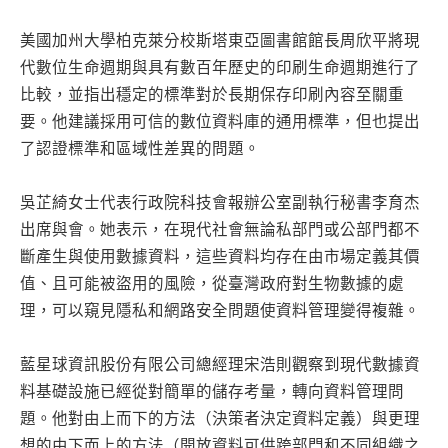
美國加州大學柏克萊分校斯塔東亞圖書館館長周欣平將現
代數位生命週期與具有數百年歷史的印刷生命週期進行了
比較，並指出穩定的標準對於長期保存印刷內容至關重
要。他建議採用可信的數位資料庫的通用標準，但也提出
了認證標準和區域性差異的問題。
吳芷綺女士代表行政院科技會報辦公室副執行秘書李育杰
出席與會。她表示，在現代社會無論私部門或公部門都不
斷產生與使用數據資料，這些資料均存在由市場定義其價
值、且可能被盜用的風險，從臺灣政府對生物數據的處
理，可以窺見隱私和網路安全問題使資料管理變得複雜。
藍星球資訊股份有限公司總經理宋浩則觀察到現代數據資
料基礎設施已經從對簡單的儲存考量，轉向資料管理問
題。他對由上而下的方法（決策者決定資料定義）與更理
想的由下而上的方法（開放資料可供跨部門和不同組織之