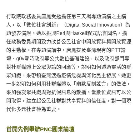
行政院政務委員唐鳳受邀擔任第三天場專題演講之主講
人，以「數位社會創新」（Digital Social Innovation）為
題發表演說。她以振興Perl與Haskell程式語言聞名，擔
任政務委員期間致力改善公民社會中開放資料與開放資源
的主動權。在專題演講中，唐鳳提及臺灣現有的PTT論
壇、g0v零時政府等公共數位基礎建設，以及政府部門專
對社群媒體上公眾輿論的回應等，說明如何透過靈活的群
眾知識，來帶領臺灣渡過疫情危機與深化民主發展。她更
一步說明如何利用社群媒體以「幽默反制謠言」的做法，
來加強凝聚共識與對抗假訊息的散播。當數位資訊可以公
開取得，建立起公民社群對共享資料的信任度，對一個現
代化多元社會極為重要。
首開先例舉辦PNC圓桌論壇