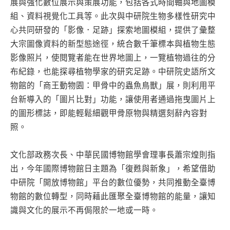
展與強化數位展示與策展功能，包括各式時間軸與地圖模
組、資料視覺化工具等。此次與中研院生物多樣性研究中
心共同研發的「影像．足跡」探索地圖模組，提供了彙整
大宗圖像資料的新型態途徑，統合數千筆標本與植物生態
影像照片，使閱覽者能在世界地圖上，一覽植物過往的分
布紀錄，也能探尋植物學家的研究足跡。中研院史語所文
物館的「商王動物園：甲骨中的蟲魚鳥獸」展，則利用平
台新導入的「圖片比對」功能，讓使用者通過拖曳圖片上
的圖形標誌，即能輕鬆細觀甲骨原物與精選刻辭內容對
照。
文化部政務次長、中華民國博物館學會理事長蕭宗煌則指
出，今年國際博物館日主題為「復甦與新象」，希望借助
中研院「開放博物館」平台的數位優勢，共同推動全臺博
物館的數位轉型，同時藉此匯聚全臺博物館的能量，讓知
識與文化的展示不再侷限於一地或一時。