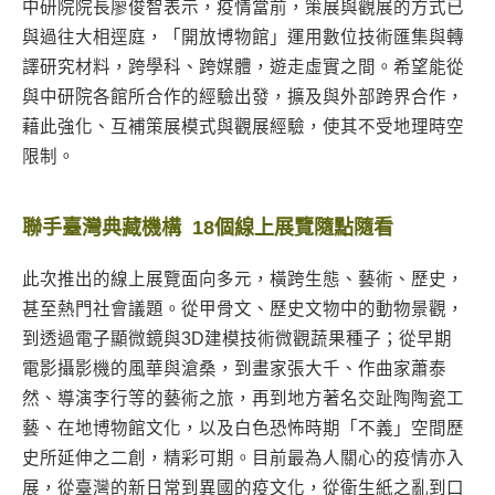
中研院院長廖俊智表示，疫情當前，策展與觀展的方式已
與過往大相逕庭，「開放博物館」運用數位技術匯集與轉
譯研究材料，跨學科、跨媒體，遊走虛實之間。希望能從
與中研院各館所合作的經驗出發，擴及與外部跨界合作，
藉此強化、互補策展模式與觀展經驗，使其不受地理時空
限制。
聯手臺灣典藏機構 18個線上展覽隨點隨看
此次推出的線上展覽面向多元，橫跨生態、藝術、歷史，
甚至熱門社會議題。從甲骨文、歷史文物中的動物景觀，
到透過電子顯微鏡與3D建模技術微觀蔬果種子；從早期
電影攝影機的風華與滄桑，到畫家張大千、作曲家蕭泰
然、導演李行等的藝術之旅，再到地方著名交趾陶陶瓷工
藝、在地博物館文化，以及白色恐怖時期「不義」空間歷
史所延伸之二創，精彩可期。目前最為人關心的疫情亦入
展，從臺灣的新日常到異國的疫文化，從衛生紙之亂到口