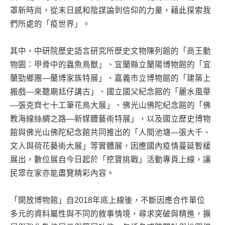
罩新時尚，從末日感和陰謀論到信仰的力量，藉此探索我
們所處的「疫世界」。
其中，中研院歷史語言研究所歷史文物陳列館的「商王動
物園：甲骨中的蟲魚鳥獸」、宜蘭縣立蘭陽博物館的「宜
蘭勁鄉團—蘭博家族特展」、嘉義市立博物館的「建築上
搬戲—來聽廟尪仔講古」、國立國父紀念館的「麗水風華
—張克齊七十工筆花鳥大展」、佛光山佛陀紀念館的「佛
教海線絲綢之路—新媒體藝術特展」，以及國立歷史博物
館與佛光山佛陀紀念館共同推出的「人間池塘—張大千、
文人與荷花藝術大展」等實體展，因應國內疫情蔓延暫緩
展出，數位展自今日起於「挖寶挑戰」活動專頁上線，讓
民眾在家亦能盡覽精彩內容。
「開放博物館」自2018年底上線後，不斷因應合作單位
多元的資料屬性與不同的敘事情境，尋求突破與精進，擴