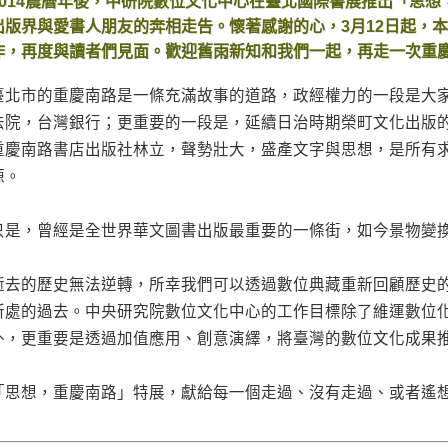
2014農曆年後，中研院數位文化中心在臺北國際書展推出「思
出版界與愛書人朋友的奔相走告。懷著感謝的心，3月12日起，
作，再度與讀者們見面。歡迎舊雨新知和我們一起，再走一次重
臺北市的重慶南路是一條充滿故事的道路，政經權力的一段是大
法院，台灣銀行；更重要的一段是，延續日治時期榮町文化出版的物華
重慶南路書店出版社林立，聲勢壯大，盛產文字與思想，是所有
源。
只是，曾經是全世界華文圖書出版最重要的一條街，如今景物變
逝去的歷史無法逆轉，所幸我們可以透過數位典藏重新回顧歷史
所處的過去。中央研究院數位文化中心的工作目標除了維運數位
外，更重要是透過加值應用、創意演繹，將臺灣的數位文化成果
「思想，重慶南路」特展，獻給每一個走過、沒有走過、或者遙