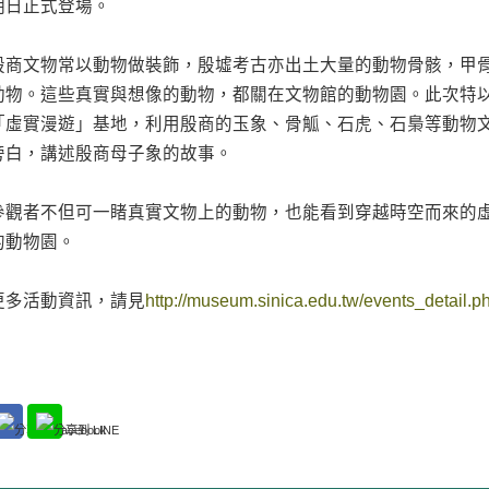
明日正式登場。
殷商文物常以動物做裝飾，殷墟考古亦出土大量的動物骨骸，甲
動物。這些真實與想像的動物，都關在文物館的動物園。此次特以iOS
「虛實漫遊」基地，利用殷商的玉象、骨觚、石虎、石梟等動物文
旁白，講述殷商母子象的故事。
參觀者不但可一睹真實文物上的動物，也能看到穿越時空而來的
的動物園。
更多活動資訊，請見
http://museum.sinica.edu.tw/events_detail.