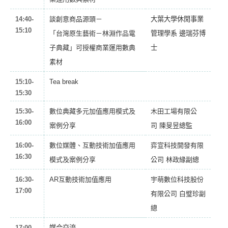
14:40-
談創意商品源頭－
大葉大學休閒事業
15:10
「台灣原生藝術－林淵作品電
管理學系 邊瑞芬博
子典藏」可授權商業運用數典
士
素材
15:10-
Tea break
15:30
15:30-
數位典藏多元加值應用模式及
木田工場有限公
16:00
案例分享
司
陳旻昱總監
16:00-
數位媒體、互動技術加值應用
弈宣科技開發有限
16:30
模式及案例分享
公司
林政緣副總
16:30-
AR互動技術加值應用
宇萌數位科技股份
17:00
有限公司
白璧珍副
總
17:00-
媒合交流