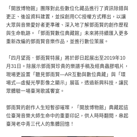
「開放博物館」團隊對此些數位化藏品進行了資訊除錯與
更正、後設資料建置，並採創用CC授權方式釋出，以讓
大眾與音樂愛好者更準確、深入地了解鄧雨賢的創作歷程
與生命軌跡。「鄧雨賢數位典藏館」未來將持續匯入更多
重新改編的鄧雨賢音樂作品，並進行數位策展。
「四月望雨．鄧雨賢特展」將於即日起展出至2019年10
月31日。除展示鄧雨賢珍貴的樂譜手稿及經典蟲膠唱片，
現場更設置「聽見鄧雨賢—AR互動與數位典藏」與「環
場式—虛擬光學影像之顯示」展區，透過新興科技，讓民
眾體驗一場臺灣歌謠饗宴。
鄧雨賢的創作人生短暫卻璀璨，「開放博物館」典藏起這
位臺灣音樂大師生命中的重要印記，供人時時翻閱，串起
臺灣老中青三代人的集體回憶！