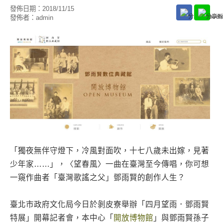
發佈日期：
2018/11/15
發佈者：
admin
「獨夜無伴守燈下，冷風對面吹，十七八歲未出嫁，見著
少年家……」，〈望春風〉一曲在臺灣至今傳唱，你可想
一窺作曲者「臺灣歌謠之父」鄧雨賢的創作人生？
臺北市政府文化局今日於剝皮寮舉辦「四月望雨．鄧雨賢
特展」開幕記者會，本中心「
開放博物館
」與鄧雨賢孫子