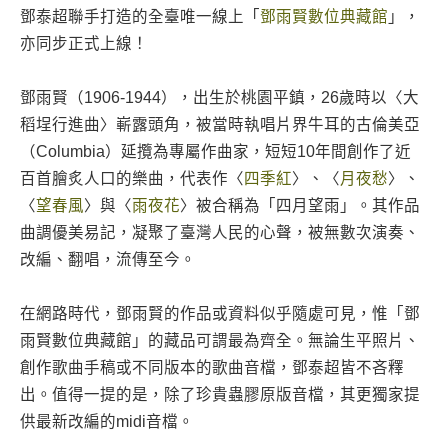
鄧泰超聯手打造的全臺唯一線上「
鄧雨賢數位典藏館
」，
亦同步正式上線！
鄧雨賢（1906-1944），出生於桃園平鎮，26歲時以〈大
稻埕行進曲〉嶄露頭角，被當時執唱片界牛耳的古倫美亞
（Columbia）延攬為專屬作曲家，短短10年間創作了近
百首膾炙人口的樂曲，代表作〈
四季紅
〉、〈
月夜愁
〉、
〈
望春風
〉與〈
雨夜花
〉被合稱為「四月望雨」。其作品
曲調優美易記，凝聚了臺灣人民的心聲，被無數次演奏、
改編、翻唱，流傳至今。
在網路時代，鄧雨賢的作品或資料似乎隨處可見，惟「鄧
雨賢數位典藏館」的藏品可謂最為齊全。無論生平照片、
創作歌曲手稿或不同版本的歌曲音檔，鄧泰超皆不吝釋
出。值得一提的是，除了珍貴蟲膠原版音檔，其更獨家提
供最新改編的midi音檔。