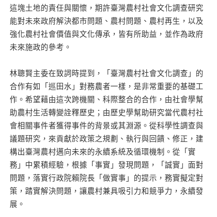
這塊土地的責任與關懷，期許臺灣農村社會文化調查研究
能對未來政府解決都市問題、農村問題、農村再生，以及
強化農村社會價值與文化傳承，皆有所助益，並作為政府
未來施政的參考。
林聰賢主委在致詞時提到，「臺灣農村社會文化調查」的
合作有如「巡田水」對務農者一樣，是非常重要的基礎工
作。希望藉由這次跨機關、科際整合的合作，由社會學幫
助農村生活轉變詮釋歷史；由歷史學幫助研究當代農村社
會相關事件者獲得事件的背景或其淵源。從科學性調查與
議題研究，來貢獻於政策之規劃、執行與回饋、修正，建
構出臺灣農村邁向未來的永續系統及循環機制。從「實
務」中累積經驗，根據「事實」發現問題，「誠實」面對
問題，落實行政院賴院長「做實事」的提示，務實擬定對
策，踏實解決問題，讓農村兼具吸引力和競爭力，永續發
展。