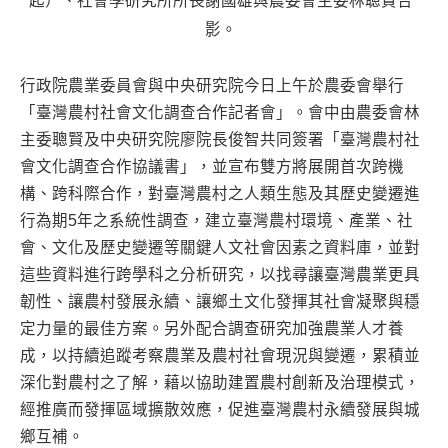
起）、社會學研究所所長謝國雄與農委會主委林聰賢合
影。
行政院農業委員會與中央研究院今日上午於農委會舉行
「臺灣農村社會文化調查合作記者會」。會中由農委會林
主委聰賢及中央研究院廖院長俊智共同簽署「臺灣農村社
會文化調查合作協議書」，並宣布雙方將展開首次跨機
構、跨科際合作，對臺灣農村之人類生態及其歷史變遷進
行為期5年之系統性調查，建立臺灣農村環境、產業、社
會、文化及歷史變遷等關鍵人文社會因素之資料庫，並對
這些資料進行跨學科之分析研究，以找尋讓臺灣農業更具
韌性、讓農村發展永續、讓鄉土文化發揮其社會凝聚與穩
定力量的最佳方案。另外配合調查研究加強農業人才養
成，以持續追蹤考察農業及農村社會現況與變遷，累積並
深化對農村之了解，藉以協助建置農村創新及治理模式，
經推廣而發揮區域擴散效應，促進臺灣農村永續發展與城
鄉互補。