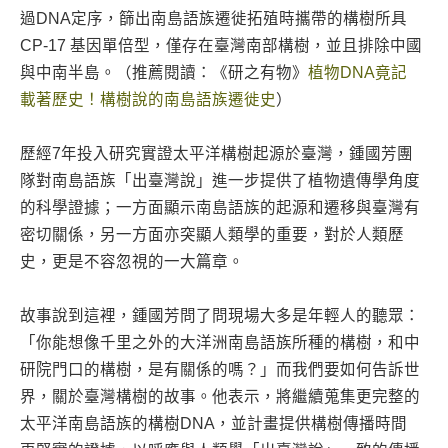
過DNA定序，篩出南島語族遷徙拓殖時攜帶的構樹所具
CP-17 基因單倍型，僅存在臺灣南部構樹，並且排除中國
與中南半島。（推薦閱讀：《研之有物》
植物DNA竟記
載著歷史！構樹說的南島語族遷徙史
）
歷經7年投入研究實證太平洋構樹起源於臺灣，鍾國芳團
隊對南島語族「出臺灣說」進一步提供了植物遺傳學角度
的科學證據；一方面顯示南島語族的起源和遷移與臺灣有
密切關係，另一方面亦突顯人類學的重要，對於人類歷
史，更是不容忽視的一大篇章。
故事說到這裡，鍾國芳問了問現場大多是年輕人的聽眾：
「你能想像千里之外的大洋洲南島語族所種的構樹，和中
研院門口的構樹，是有關係的嗎？」而我們要如何告訴世
界，關於臺灣構樹的故事。他表示，將繼續蒐集更完整的
太平洋南島語族的構樹DNA，並計畫提供構樹傳播時間