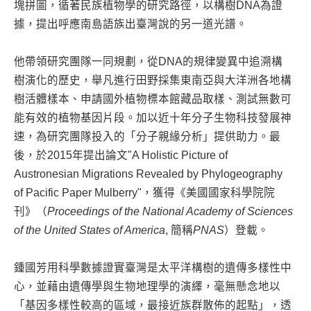
塊拼圖，循著民族植物學的研究路徑，以構樹DNA為證
據，提出呼應南島語族出臺灣說的另一道光譜。
他帶領研究團隊一同規劃，從DNA的規律變異中追溯構
樹演化的歷史，舉凡進行田野採集東南亞與大洋洲各地構
樹活體樣本、申請國外植物標本館藏品取樣、測試無數可
能有效的植物基因片段。加以近十年分子生物科技發展神
速，為研究團隊投入的「分子親緣分析」提供助力。最
後，於2015年提出論文"A Holistic Picture of
Austronesian Migrations Revealed by Phylogeography
of Pacific Paper Mulberry"，獲得《美國國家科學院院
刊》（
Proceedings of the National Academy of Sciences
of the United States of America
, 簡稱
PNAS
）登載。
鍾國芳用科學數據證實臺灣是太平洋構樹的遺傳多樣性中
心，並藉由遺傳學與生物地理學的演繹，毫無懸念地以
「基因多樣性較高的區域，最接近族群散佈的起點」，透