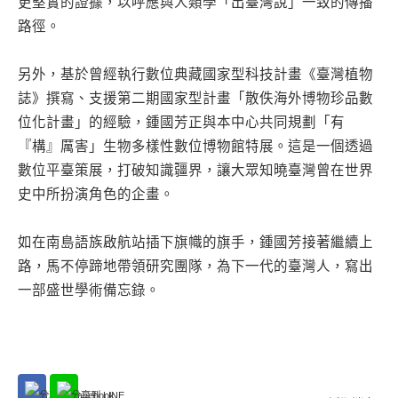
更堅實的證據，以呼應與人類學「出臺灣說」一致的傳播
路徑。
另外，基於曾經執行數位典藏國家型科技計畫《臺灣植物
誌》撰寫、支援第二期國家型計畫「散佚海外博物珍品數
位化計畫」的經驗，鍾國芳正與本中心共同規劃「有
『構』厲害」生物多樣性數位博物館特展。這是一個透過
數位平臺策展，打破知識疆界，讓大眾知曉臺灣曾在世界
史中所扮演角色的企畫。
如在南島語族啟航站插下旗幟的旗手，鍾國芳接著繼續上
路，馬不停蹄地帶領研究團隊，為下一代的臺灣人，寫出
一部盛世學術備忘錄。