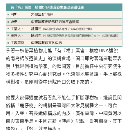
拿著一株帶葉植物走進「有『構』厲害：構樹DNA述說
的南島語族遷徙史」的演講會場，開口即對著滿座聽眾表
明「我是個植物學家」的鍾國芳，目前擔任中央研究院生
物多樣性研究中心副研究員。他淡淡地笑著說，手上那株
構樹枝，是剛剛從中研院門口旁取下來的。
他要大家傳遞並試看看能不能徒手折斷那樹枝，邊說民間
俗稱「鹿仔樹」的構樹是臺灣四大常見樹種之一，可食
用、入藥，有長纖維構成的內皮，廣布臺灣、中國黃河以
南與東南半島。中國古籍《詩經》記載「爰有樹檀、其下
維穀」，「穀」就是構樹。