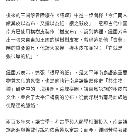
後來的三國學者陸璣在《詩疏》中進一步闡釋「今江南人
績其皮以為布，又擣以為紙，謂之榖皮」，意即古代中國
南方已使用構樹皮製作「樹皮布」。說到這裡，鍾國芳拿
出一張來自東加王國的構樹樹皮布，戲稱這是他「賣藝」
時的重要道具，他請大家摸一摸樹皮布並說：「它就是一
張很厚的紙」。
鍾國芳表示，這張「很厚的紙」，是太平洋南島語族重要
物質文化的象徵，也是他執行南島語族遷移史「共生物
種」研究中的一塊拼圖。這塊拼圖，讓南島語族的樹皮布
文化，疊合了太平洋構樹的分布，從而浮現出南島語族遷
徙路徑的脈絡。
兩百多年來，語言學、考古學與人類學相繼投入，南島語
族起源與擴散假說卻依舊難以定論；而今，鍾國芳帶著那