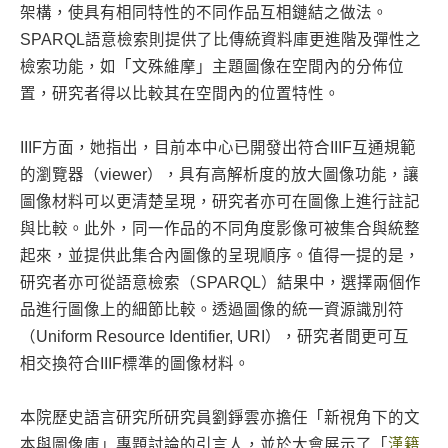
架構，使具有相同特性的不同作品互相鏈結之做法。
SPARQL語意檢索則提供了比傳統資料庫更進階及彈性之
檢索功能，如「文殊維摩」主題圖像在空間內的分佈位
置，研究者得以比較其在空間內的位置特性。
IIIF方面，她指出，目前本中心已開發出符合IIIF互通規範
的瀏覽器（viewer），具有高解析度的放大圖像功能，讓
圖像材料可以更清楚呈現，研究者亦可在圖像上進行註記
與比較。此外，同一作品的不同角度影像可被集合與統整
起來，並提供此集合內圖像的呈現順序。值得一提的是，
研究者亦可從語意檢索（SPARQL）結果中，選擇兩個作
品進行圖像上的細節比較。透過圖像的統一資源識別符
（Uniform Resource Identifier, URI），研究者間更可互
相交換符合IIIF標準的圖像材料。
本院歷史語言研究所研究員劉錚雲亦擔任「新視角下的文
本與圖像庫」專題討論的引言人，並於大會展示了「
漢籍