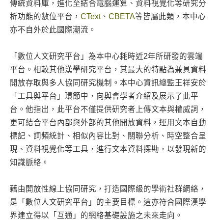
傳統資料庫，進化至結合電腦運算、資料視覺化等研究分
析功能的數位平台，
CText
、
CBETA
等皆屬此類，本中心
亦不自外於此國際潮流。
「數位人文研究平台」為本中心耗時近2年所研發的雲端
平台。相較其他漢學研究平台，其最大的特點為兼具資料
開放存取與多人協同研究機制。本中心資訊總監王祥安於
「工具與平台」環節中，向與會學者介紹及展示了此平
台。他指出，此平台不僅提供研究者上傳文本與權威詞，
更可結合平台內部與外部的其他開放資料，運用文本自動
標記、詞頻統計、相似內容比對、關聯分析、時空整合呈
現、資料視覺化等工具，進行文本資料探勘，以發現新的
知識脈絡。
藉由開放性線上協同研究，打造國際級的學術社群網絡，
是「數位人文研究平台」的主要目標。這亦符合國際漢學
界建立得以「互通」的網絡基礎設施之未來走向。