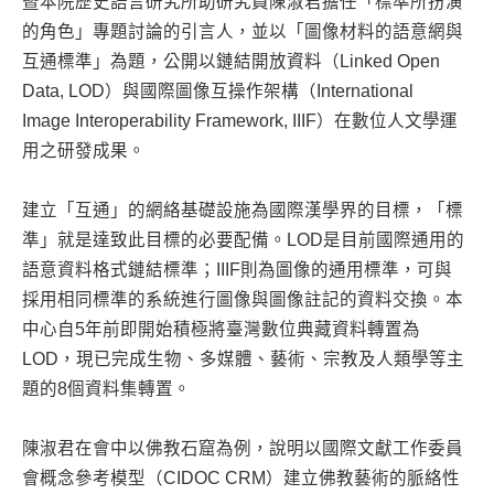
暨本院歷史語言研究所助研究員陳淑君擔任「標準所扮演
的角色」專題討論的引言人，並以「圖像材料的語意網與
互通標準」為題，公開以鏈結開放資料（Linked Open
Data, LOD）與國際圖像互操作架構（International
Image Interoperability Framework, IIIF）在數位人文學運
用之研發成果。
建立「互通」的網絡基礎設施為國際漢學界的目標，「標
準」就是達致此目標的必要配備。LOD是目前國際通用的
語意資料格式鏈結標準；IIIF則為圖像的通用標準，可與
採用相同標準的系統進行圖像與圖像註記的資料交換。本
中心自5年前即開始積極將臺灣數位典藏資料轉置為
LOD，現已完成生物、多媒體、藝術、宗教及人類學等主
題的8個資料集轉置。
陳淑君在會中以佛教石窟為例，說明以國際文獻工作委員
會概念參考模型（CIDOC CRM）建立佛教藝術的脈絡性