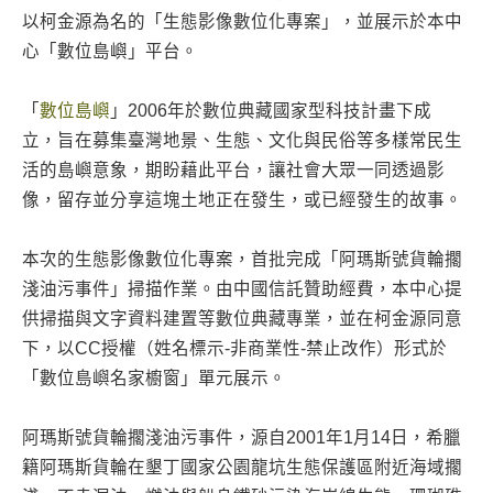
以柯金源為名的「生態影像數位化專案」，並展示於本中
心「數位島嶼」平台。
「
數位島嶼
」2006年於數位典藏國家型科技計畫下成
立，旨在募集臺灣地景、生態、文化與民俗等多樣常民生
活的島嶼意象，期盼藉此平台，讓社會大眾一同透過影
像，留存並分享這塊土地正在發生，或已經發生的故事。
本次的生態影像數位化專案，首批完成「阿瑪斯號貨輪擱
淺油污事件」掃描作業。由中國信託贊助經費，本中心提
供掃描與文字資料建置等數位典藏專業，並在柯金源同意
下，以CC授權（姓名標示-非商業性-禁止改作）形式於
「數位島嶼名家櫥窗」單元展示。
阿瑪斯號貨輪擱淺油污事件，源自2001年1月14日，希臘
籍阿瑪斯貨輪在墾丁國家公園龍坑生態保護區附近海域擱