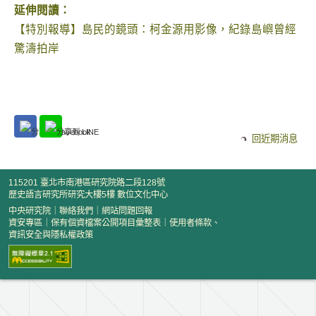
延伸閱讀：
【特別報導】島民的鏡頭：柯金源用影像，紀錄島嶼曾經
驚濤拍岸
回近期消息
115201 臺北市南港區研究院路二段128號
歷史語言研究所研究大樓5樓 數位文化中心
中央研究院
｜
聯絡我們
｜
網站問題回報
資安專區
｜
保有個資檔案公開項目彙整表
｜
使用者條款、
資訊安全與隱私權政策