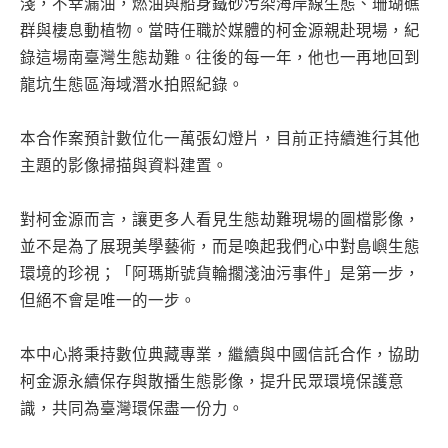
淺，不幸漏油，燃油與船身鐵砂污染海岸線生態、珊瑚礁
群與棲息動植物。當時任職於媒體的柯金源親赴現場，紀
錄這場南臺灣生態劫難。往後的每一年，他也一再地回到
龍坑生態區海域潛水拍照紀錄。
本合作案預計數位化一萬張幻燈片，目前正持續進行其他
主題的影像掃描與資料建置。
對柯金源而言，讓更多人看見生態劫難現場的圖檔影像，
並不是為了展現美學藝術，而是喚起我們心中對島嶼生態
環境的珍視；「阿瑪斯號貨輪擱淺油污事件」是第一步，
但絕不會是唯一的一步。
本中心將秉持數位典藏專業，繼續與中國信託合作，協助
柯金源永續保存與散播生態影像，提升民眾環境保護意
識，共同為臺灣環保盡一份力。