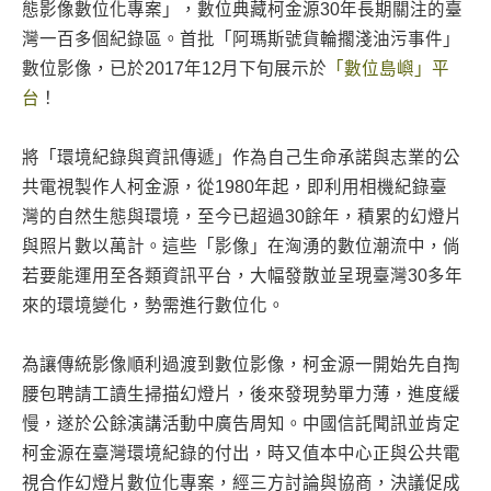
態影像數位化專案」，數位典藏柯金源30年長期關注的臺
灣一百多個紀錄區。首批「阿瑪斯號貨輪擱淺油污事件」
數位影像，已於2017年12月下旬展示於
「數位島嶼」平
台
！
將「環境紀錄與資訊傳遞」作為自己生命承諾與志業的公
共電視製作人柯金源，從1980年起，即利用相機紀錄臺
灣的自然生態與環境，至今已超過30餘年，積累的幻燈片
與照片數以萬計。這些「影像」在洶湧的數位潮流中，倘
若要能運用至各類資訊平台，大幅發散並呈現臺灣30多年
來的環境變化，勢需進行數位化。
為讓傳統影像順利過渡到數位影像，柯金源一開始先自掏
腰包聘請工讀生掃描幻燈片，後來發現勢單力薄，進度緩
慢，遂於公餘演講活動中廣告周知。中國信託聞訊並肯定
柯金源在臺灣環境紀錄的付出，時又值本中心正與公共電
視合作幻燈片數位化專案，經三方討論與協商，決議促成