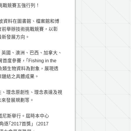
AM）技術挑戰競賽五強行列！
開放資料在圖書館、檔案館和博
會前舉辦技術挑戰競賽，以彰
最新發展方向。
、英國、澳洲、巴西、加拿大、
，｢Fishing in the
4萬筆魚類生物資料為對象，展現透
庫鏈結之具體成果。
性、理念原創性、理念表達及視
未來發展規劃等。
大利威尼斯舉行。屆時本中心
，角逐｢2017首獎｣（2017