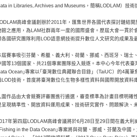
ata in Libraries, Archives and Museums，簡稱LODL
LODLAM高峰會議創辦於2011年，匯集世界各國代表探討鏈結
物館之應用，為LAM社群兩年一度的國際盛會。歷屆大會一貫於
顯各國研究團隊利用LOD語意網技術提升數位人文研究的成果及
本屆賽事吸引芬蘭、希臘、義大利、荷蘭、挪威、西班牙、瑞士
中國等13個國家、共21個專案團隊投入競逐。本中心今年代表臺灣首度參賽
Data Ocean｣專案以｢臺灣數位典藏聯合目錄｣（TaiUC）的
過LOD技術，首度將臺灣數位化生物多樣性資料與國際開放資料
入圍作品由大會競賽評審團進行遴選，審查標準為計畫目標明確
覺呈現精準性、開放資料運用成果、技術研究實作、問題解決、
2017年第四屆LODLAM高峰會議將於6月28日至29日間在義
Fishing in the Data Ocean｣專案將與荷蘭、挪威、芬蘭及中國