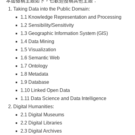
本屆徵稿主題如下，也歡迎投稿其他主題：
Taking Data into the Public Domain:
1.1 Knowledge Representation and Processing
1.2 Sensibility/Sensitivity
1.3 Geographic Information System (GIS)
1.4 Data Mining
1.5 Visualization
1.6 Semantic Web
1.7 Ontology
1.8 Metadata
1.9 Database
1.10 Linked Open Data
1.11 Data Science and Data Intelligence
Digital Humanities:
2.1 Digital Museums
2.2 Digital Libraries
2.3 Digital Archives