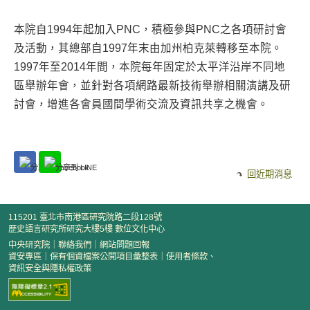
本院自1994年起加入PNC，積極參與PNC之各項研討會
及活動，其總部自1997年末由加州柏克萊轉移至本院。
1997年至2014年間，本院每年固定於太平洋沿岸不同地
區舉辦年會，並針對各項網路最新技術舉辦相關演講及研
討會，增進各會員國間學術交流及資訊共享之機會。
回近期消息
115201 臺北市南港區研究院路二段128號
歷史語言研究所研究大樓5樓 數位文化中心
中央研究院
｜
聯絡我們
｜
網站問題回報
資安專區
｜
保有個資檔案公開項目彙整表
｜
使用者條款、
資訊安全與隱私權政策