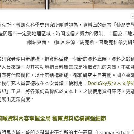
馬克斯．普朗克科學史研究所團隊認為，資料庫的建置「使歷史
些問題不一定受地理區域、時間或個人努力的限制」。圖為「地方志
網站頁面。（圖片來源／馬克斯．普朗克科學史研
當研究者使用新結構，把資料做成一個新的資料庫時，資料之於
究人員來說，與其被動地把資料庫當成是獲取資訊的倉庫，不如
料庫有什麼欄位，以什麼結構組成，都和研究主旨有關。國立臺
士後研究人員曹德啟在本次會議，便利用「
DocuSky數位人文
標記」工具，將各類詞彙標記於文本上，之後使用資料庫時，更
開展出更深向度。
俯瞰資料內容掌握全局 觀察資料結構補強細節
帶領馬克斯・普朗克科學史研究所的主任薛鳳（Dagmar Schäf