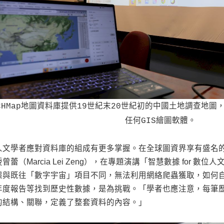
CHMap地圖資料庫提供19世紀末20世紀初的中國土地調查地
任何GIS繪圖軟體。
人文學者應對資料庫的組成有更多掌握。在全球圖資界享有盛名
授曾蕾（Marcia Lei Zeng），在專題演講「智慧數據 for 
據與既往「數字宇宙」項目不同，無法利用網絡爬蟲獲取，如何
年度報告等找到歷史性數據，是為挑戰。「學者也應注意，每筆
的結構、關聯，定義了整套資料的內容。」