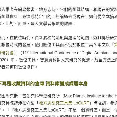
過去學者在編纂類書、地方志時，它們的組織結構，和現在的資
新組織資料，來達成特定目的。無論過去或現在，如何從文本摘
聚、比對、計量，是人文學者永遠的課題。
然而，在數位時代，資料累積的速度與處理的範圍，遠非傳統研
應數位時代的發展，使用數位工具而不役於數位工具？本文以「
th
際研討會
」（11
International Conference of Digital Archives a
2020）中，數位工具、智慧資料對人文研究的促進，乃至方法
學者如何與數位協作。
不再是收藏資料的倉庫 資料庫變成課題本身
國馬克斯・普朗克科學史研究所（Max Planck Institute for the Hist
研究員陳詩沛在介紹「
地方志研究工具集 LoGaRT
」時強調，參
解。「『地方志研究工具集 LoGaRT』不是一個資料庫，而是