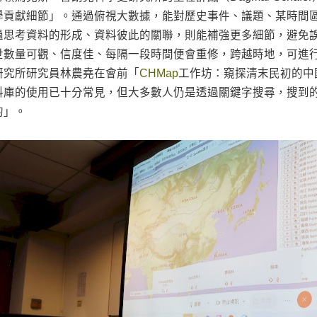
學貢獻細節」。通過俯視大數據，能對歷史事件、議題、某時間
過思考資料的形成、資料彼此的關聯，則能補強更多細節，避免
世數量可觀、信度佳、每隔一段時間便會重修，跨越時地，可進
研究所研究員林農堯在會前「
CHMap
工作坊：窺探清末民初的中
料庫的使用已十分常見，但大多數人仍是透過關鍵字搜尋，搜到
的」。