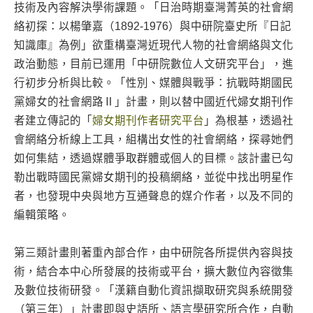
技術及內容解決學術課題。「日治時期臺灣菁英的社會網
絡初探：以楊肇嘉（1892-1976）與中研院臺史所『日記
知識庫』為例」欲重構臺灣近現代人物的社會網絡與文化
政治動態，目前已運用「中研院數位人文研究平台」，進
行初步分析與比較。「性別、媒體與戰爭：抗戰時期國民
黨婦女的社會網路Ⅱ」計畫，則以替中國近代婦女期刊作
者建立傳記的「
婦女期刊作者研究平台
」為根基，透過社
會網絡分析線上工具，組構出女性的社會網絡，探尋她們
如何集結，透過媒體爭取群體或個人的目標。該計畫已勾
勒出戰時國民黨婦女期刊的投稿網絡，並從中找出明星作
者，也發現中央與地方互通聲息的媒介作者，以及不同的
編輯策略。
第三類計畫則著重內部合作，由中研院各所提供內容與技
術，結合本中心所發展的技術或平台，擴大數位內容徵集
及數位技術研發。「漢籍自動化資訊擷取研究與系統開發
（第三年）」計畫即與史語所、語言學研究所合作，自動