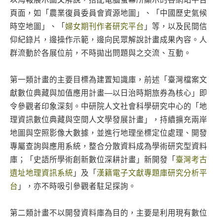
頁面，如「農業復員委員會資源地圖」、「中國歷史氣候
時空地圖」、「
婦女期刊作者研究平台
」等，以及民間信
仰紀錄片，邊操作示範，邊向民眾解說計畫成果內容。人
群流動於各展位前，不時拋出問題與之交流、互動。
第一類計畫的主要目標為建置知識庫，前述「臺灣檔案文
獻數位典藏與加值應用計畫—以日治時期旅券為核心」即
令參觀者印象深刻。中研院人文社會科學研究中心的「地
理資訊數位典藏與空間人文學發展計畫」，持續擴充兩岸
地圖與空照影像大數據，並進行地理坐標定位處理、開發
專屬查詢與應用系統，整合分散資料成為學術研究型資料
庫；「史語所學術創新數位深耕計畫」新開發「
臺灣考古
遺址地理資訊系統
」及「
漢籍電子文獻專題庫研究分析平
台
」，亦不時吸引參觀者駐足探詢。
第二類計畫不以開發資料庫為目的，主要是利用現有數位