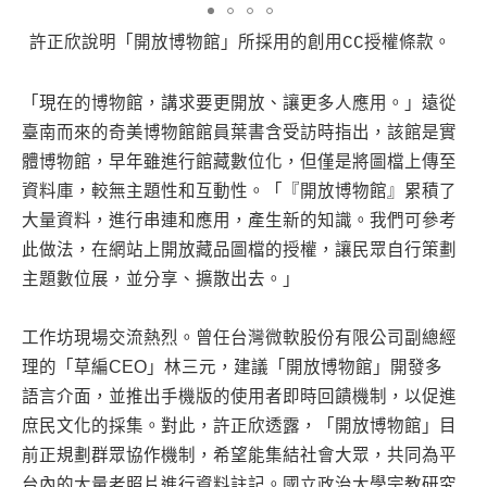
許正欣說明「開放博物館」所採用的創用CC授權條款。
「現在的博物館，講求要更開放、讓更多人應用。」遠從
臺南而來的奇美博物館館員葉書含受訪時指出，該館是實
體博物館，早年雖進行館藏數位化，但僅是將圖檔上傳至
資料庫，較無主題性和互動性。「『開放博物館』累積了
大量資料，進行串連和應用，產生新的知識。我們可參考
此做法，在網站上開放藏品圖檔的授權，讓民眾自行策劃
主題數位展，並分享、擴散出去。」
工作坊現場交流熱烈。曾任台灣微軟股份有限公司副總經
理的「草編CEO」林三元，建議「開放博物館」開發多
語言介面，並推出手機版的使用者即時回饋機制，以促進
庶民文化的採集。對此，許正欣透露，「開放博物館」目
前正規劃群眾協作機制，希望能集結社會大眾，共同為平
台內的大量老照片進行資料註記。國立政治大學宗教研究