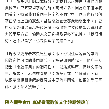
「『簡牘字典』的知識成分，比我們以前使用（漢代簡牘
資料庫）只有查單字的功能，高出許多。因為它不僅讓我
們看字，還讓我們看同一個字的不同字型，同時也有那個
字在簡牘上面的狀況，整個簡牘圖像都能顯現出來。」史
語所陳姓研究員以學術角度，道出數位技術的整合資料能
力與呈現方式，協助人文研究擴及更多可能性，「我很期
待，這不只是字，也是圖與字的結合。」
「現今歷史學者不只是注意文本，也很注重物質的東西，
因為它們可協助我們斷代，了解是哪個時代。」他進一步
指出「簡牘字典」的獨特性，「漢籍資料庫」仍以文字為
主要訴求，「若未來查詢『李鴻章』或『曾國藩』，就可
以顯示出相關典籍的扉頁或主要內容圖像，如果能發展至
此，就太令人驚豔了！」
院內攜手合作 冀成臺灣數位文化領域領頭羊