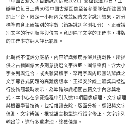
「中國古籍文字自動識別挑戰2021」賽程長達10日，主
辦單位每日上傳50張中國古籍圖像至各參賽隊伍所建置的
網上平台，限定一小時內完成並回傳文字識別結果。評分
標準包含正確識別的字數（錯誤識別字則扣分）、正確識
別文字的行列順序與位置。意即除了文字的正確率，排版
的正確率亦納入評比範圍。
此競賽不僅評分嚴格，內容辨識難度亦深具挑戰性，所提
供之古籍圖像大多刻意挑選文字透底、圖像歪斜、含大小
字並列與混合，或夾雜異體字、罕用字與肉眼無法辨識之
文字等各式問題的高難度版本。王祥安於線上頒獎典禮進
行技術簡報時表示，為準確辨識相關古籍文字內容與格
式，本中心在參賽過程中引入逾10項圖像處理、文字處理
與機器學習技術，包括雜訊去除、版面分析、標記與文字
偵測、文字辨識、根據語言模型進行錯字修正、文字序列
輸出等，進行多重處理，終獲佳績。