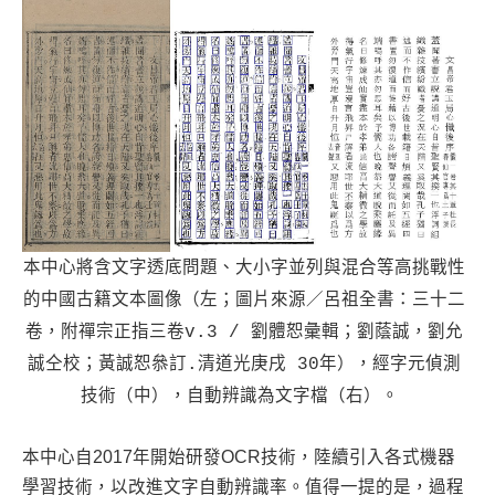
本中心將含文字透底問題、大小字並列與混合等高挑戰性
的中國古籍文本圖像（左；圖片來源／呂祖全書：三十二
卷，附禪宗正指三卷v.3 / 劉體恕彙輯；劉蔭誠，劉允
誠仝校；黃誠恕叅訂.清道光庚戌 30年），經字元偵測
技術（中），自動辨識為文字檔（右）。
本中心自2017年開始研發OCR技術，陸續引入各式機器
學習技術，以改進文字自動辨識率。值得一提的是，過程