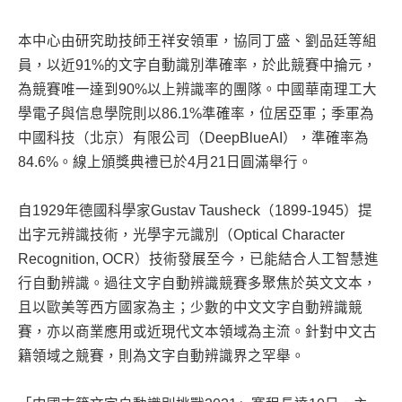
本中心由研究助技師王祥安領軍，協同丁盛、劉品廷等組
員，以近91%的文字自動識別準確率，於此競賽中掄元，
為競賽唯一達到90%以上辨識率的團隊。中國華南理工大
學電子與信息學院則以86.1%準確率，位居亞軍；季軍為
中國科技（北京）有限公司（DeepBlueAI），準確率為
84.6%。線上頒獎典禮已於4月21日圓滿舉行。
自1929年德國科學家Gustav Tausheck（1899-1945）提
出字元辨識技術，光學字元識別（Optical Character
Recognition, OCR）技術發展至今，已能結合人工智慧進
行自動辨識。過往文字自動辨識競賽多聚焦於英文文本，
且以歐美等西方國家為主；少數的中文文字自動辨識競
賽，亦以商業應用或近現代文本領域為主流。針對中文古
籍領域之競賽，則為文字自動辨識界之罕舉。