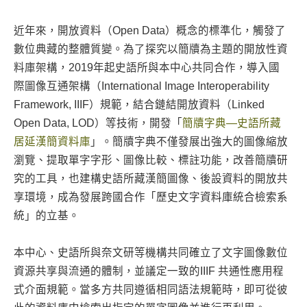
近年來，開放資料（Open Data）概念的標準化，觸發了
數位典藏的整體質變。為了探究以簡牘為主題的開放性資
料庫架構，2019年起史語所與本中心共同合作，導入國
際圖像互通架構（International Image Interoperability
Framework, IIIF）規範，結合鏈結開放資料（Linked
Open Data, LOD）等技術，開發「
簡牘字典—史語所藏
居延漢簡資料庫
」。簡牘字典不僅發展出強大的圖像縮放
瀏覽、提取單字字形、圖像比較、標註功能，改善簡牘研
究的工具，也建構史語所藏漢簡圖像、後設資料的開放共
享環境，成為發展跨國合作「歷史文字資料庫統合檢索系
統」的立基。
本中心、史語所與奈文研等機構共同確立了文字圖像數位
資源共享與流通的體制，並議定一致的IIIF 共通性應用程
式介面規範。當多方共同遵循相同語法規範時，即可從彼