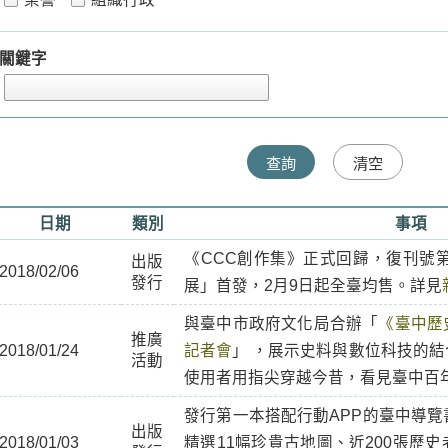
關鍵字
日期
類別
事項
《CCC創作集》正式回歸，復刊號第
出版
2018/02/06
發行
展」首發，2月9日起全臺均售。詳見
與臺中市政府文化局合辦「
《臺中歷
推廣
2018/01/24
記者會
」 ，展示史料與數位科技的
活動
使用者用指尖穿越今昔，看見臺中百
發行第一本搭配行動APP的臺中導覽
出版
2018/01/03
精選11幅珍貴古地圖、近200張歷