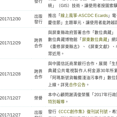
發行
統」（GIS）技術，讓使用者按圖索
推出「
線上風箏-ASCDC Ecards
」電
出版
2017/12/30
發行
慶佳節」主題單元，讓使用者能跨越
與屏東縣政府簽署合作「數位典藏」
數位典藏博物館「
屏東數位典藏
」網
跨界
2017/12/29
合作
《重修屏東縣志》、《屏東文獻》、
眾近用。
與中國信託商業銀行合作，展開「生
典藏公共電視製作人柯金源30年所
跨界
2017/12/28
合作
「阿瑪斯號貨輪擱淺油污事件」數位
上線。詳見
合作公告
。
本中心顧問謝清俊榮獲「2017年行
2017/12/27
榮譽
特別報導
。
發行
《CCC創作集》復刊試刊號
，希
出版
2017/12/27