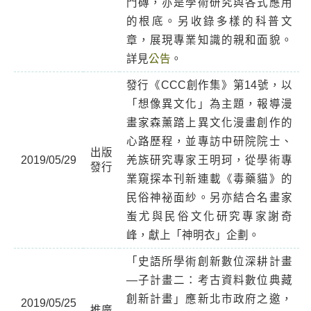
門磚，亦是學術研究與各式應用
的根底。另收錄多樣的科普文
章，展現專業知識的親和面貌。
詳見
公告
。
發行《CCC創作集》第14號，以
「想像異文化」為主題，報導漫
畫家森薰踏上異文化漫畫創作的
心路歷程，並專訪中研院院士、
出版
2019/05/29
羌族研究專家王明珂，從學術專
發行
業窺探本刊新連載《毒藥貓》的
民俗神祕面紗。另亦結合名畫家
蚩尤與民俗文化研究專家謝奇
峰，獻上「神明衣」企劃。
「史語所學術創新數位深耕計畫
—子計畫二：考古資料數位典藏
創新計畫」應新北市政府之邀，
2019/05/25
推廣