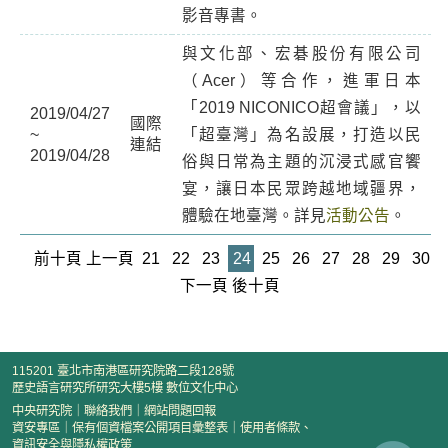
影音專書。
與文化部、宏碁股份有限公司
（Acer）等合作，進軍日本
「2019 NICONICO超會議」，以
2019/04/27
國際
~
「超臺灣」為名設展，打造以民
連結
2019/04/28
俗與日常為主題的沉浸式感官饗
宴，讓日本民眾跨越地域疆界，
體驗在地臺灣。詳見
活動公告
。
前十頁
上一頁
21
22
23
24
25
26
27
28
29
30
下一頁
後十頁
115201 臺北市南港區研究院路二段128號
歷史語言研究所研究大樓5樓 數位文化中心
中央研究院
｜
聯絡我們
｜
網站問題回報
資安專區
｜
保有個資檔案公開項目彙整表
｜
使用者條款、
資訊安全與隱私權政策