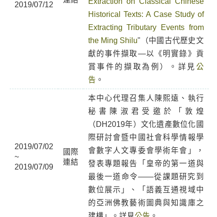
Extraction on Classical Chinese
2019/07/12
Historical Texts: A Case Study of
Extracting Tributary Events from
the Ming Shilu
"（中國古代歷史文
獻的事件擷取—以《明實錄》貢
賞事件的擷取為例）。詳見
公
告
。
本中心代理召集人陳熙遠、執行
秘書陳淑君受邀於「敦煌
（DH2019年）文化遺產數位化國
際研討會暨中國社會科學情報學
2019/07/02
會數字人文專委會學術年會」，
國際
~
連結
發表專題報告「皇帝的第一道與
2019/07/09
最後一道命令——從課題研究到
數位展示」、「語義互通視域中
的亞洲佛教藝術圖典與知識庫之
建構」。詳見
公告
。